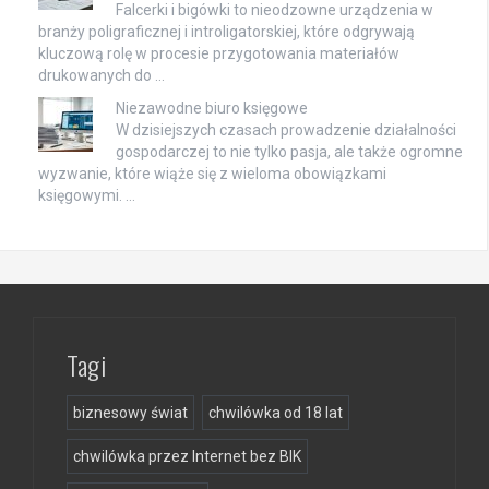
Falcerki i bigówki to nieodzowne urządzenia w
branży poligraficznej i introligatorskiej, które odgrywają
kluczową rolę w procesie przygotowania materiałów
drukowanych do …
Niezawodne biuro księgowe
W dzisiejszych czasach prowadzenie działalności
gospodarczej to nie tylko pasja, ale także ogromne
wyzwanie, które wiąże się z wieloma obowiązkami
księgowymi. …
Tagi
biznesowy świat
chwilówka od 18 lat
chwilówka przez Internet bez BIK