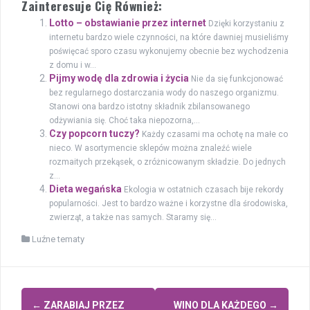
Zainteresuje Cię Również:
Lotto – obstawianie przez internet
Dzięki korzystaniu z
internetu bardzo wiele czynności, na które dawniej musieliśmy
poświęcać sporo czasu wykonujemy obecnie bez wychodzenia
z domu i w...
Pijmy wodę dla zdrowia i życia
Nie da się funkcjonować
bez regularnego dostarczania wody do naszego organizmu.
Stanowi ona bardzo istotny składnik zbilansowanego
odżywiania się. Choć taka niepozorna,...
Czy popcorn tuczy?
Każdy czasami ma ochotę na małe co
nieco. W asortymencie sklepów można znaleźć wiele
rozmaitych przekąsek, o zróżnicowanym składzie. Do jednych
z...
Dieta wegańska
Ekologia w ostatnich czasach bije rekordy
popularności. Jest to bardzo ważne i korzystne dla środowiska,
zwierząt, a także nas samych. Staramy się...
Luźne tematy
Zobacz
←
ZARABIAJ PRZEZ
WINO DLA KAŻDEGO
→