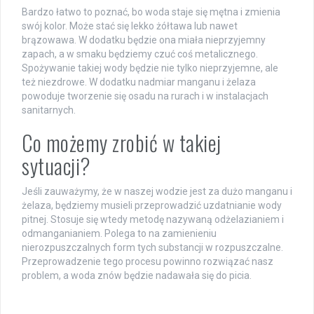
Bardzo łatwo to poznać, bo woda staje się mętna i zmienia
swój kolor. Może stać się lekko żółtawa lub nawet
brązowawa. W dodatku będzie ona miała nieprzyjemny
zapach, a w smaku będziemy czuć coś metalicznego.
Spożywanie takiej wody będzie nie tylko nieprzyjemne, ale
też niezdrowe. W dodatku nadmiar manganu i żelaza
powoduje tworzenie się osadu na rurach i w instalacjach
sanitarnych.
Co możemy zrobić w takiej
sytuacji?
Jeśli zauważymy, że w naszej wodzie jest za dużo manganu i
żelaza, będziemy musieli przeprowadzić uzdatnianie wody
pitnej. Stosuje się wtedy metodę nazywaną odżelazianiem i
odmanganianiem. Polega to na zamienieniu
nierozpuszczalnych form tych substancji w rozpuszczalne.
Przeprowadzenie tego procesu powinno rozwiązać nasz
problem, a woda znów będzie nadawała się do picia.