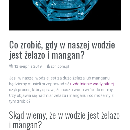
Co zrobić, gdy w naszej wodzie
jest żelazo i mangan?
12 sierpnia 2019
zch.com.pl
Jeśli w naszej wodzie jest za dużo żelaza lub manganu,
będziemy musieli przeprowadzić
uzdatnianie wody pitnej
,
czyli proces, który sprawi, że nasza woda wróci do normy.
Czy objawia się nadmiar żelaza i manganu i co możemy z
tym zrobić?
Skąd wiemy, że w wodzie jest żelazo
i mangan?