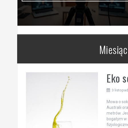
Miesiąc
Eko s
3 listopa
Mowa o soku 
Australii o
metrów. Jed
bogatym w s
fizjologic