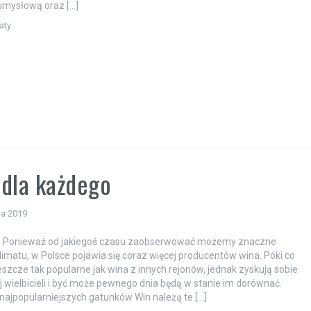
umysłową oraz […]
aty
dla każdego
da 2019
a Ponieważ od jakiegoś czasu zaobserwować możemy znaczne
klimatu, w Polsce pojawia się coraz więcej producentów wina. Póki co
jeszcze tak popularne jak wina z innych rejonów, jednak zyskują sobie
j wielbicieli i być może pewnego dnia będą w stanie im dorównać.
najpopularniejszych gatunków Win należą te […]