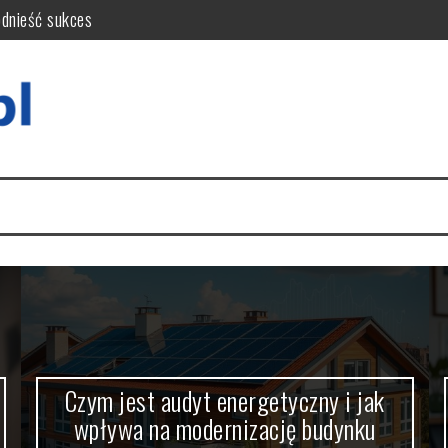
odnieść sukces
wa na modernizację budynku
Kluczowe kryteria i opinie
ok po kroku i wskazówki
ryteria i czynniki decyzyjne
krótkoterminowy?
Czym jest audyt energetyczny i jak
wpływa na modernizację budynku