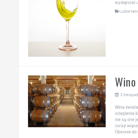
wydajność 
Luźne tem
Wino 
2 listopa
Wina świat
ocieplenie 
nie są one 
coraz więce
Obecnie do 