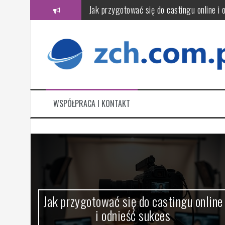
Przeskocz
Jak przygotować się do castingu online i 
do
treści
Czym jest audyt energetyczny i jak wpły
Jak wybrać wiarygodne biuro rachunkowe? 
Jak przygotować komputer do serwisu: kr
Jak wybrać firmę sprzątającą? Kluczowe k
WSPÓŁPRACA I KONTAKT
CFD a day trading – jak wygląda handel 
a
Jak przygotować się do castingu online
i odnieść sukces