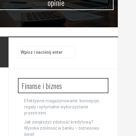
opinie
Szukaj:
Finanse i biznes
Efektywne magazynowanie: koncepcje,
regały i optymalne wykorzystanie
przestrzeni
Jak zwiększyć zdolność kredytową?
Wysoka zdolność w banku – biznesowy
świat