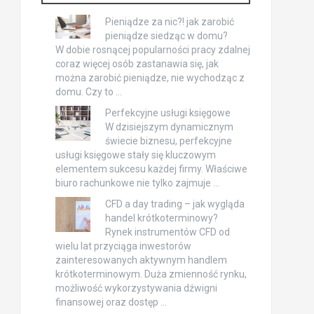
Pieniądze za nic?! jak zarobić
pieniądze siedząc w domu?
W dobie rosnącej popularności pracy zdalnej
coraz więcej osób zastanawia się, jak
można zarobić pieniądze, nie wychodząc z
domu. Czy to …
Perfekcyjne usługi księgowe
W dzisiejszym dynamicznym
świecie biznesu, perfekcyjne
usługi księgowe stały się kluczowym
elementem sukcesu każdej firmy. Właściwe
biuro rachunkowe nie tylko zajmuje …
CFD a day trading – jak wygląda
handel krótkoterminowy?
Rynek instrumentów CFD od
wielu lat przyciąga inwestorów
zainteresowanych aktywnym handlem
krótkoterminowym. Duża zmienność rynku,
możliwość wykorzystywania dźwigni
finansowej oraz dostęp …