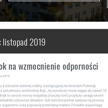
:
listopad 2019
ok na wzmocnienie odporności
da 2019
z wiecznie zielonej rośliny, występującej na terenach Polinezji,
raz południowo-wschodniej Azji. Jej wysokość może sięgać do nawet 10
nak to owoce morwy indyjskiej (inaczej noni) przykuły uwagę swoim
kładniki odżywcze składem. Sok noni korzystnie wpływa na procesy
zne organizmu oraz poprawia przemianę materii. Ponadto wspomaga