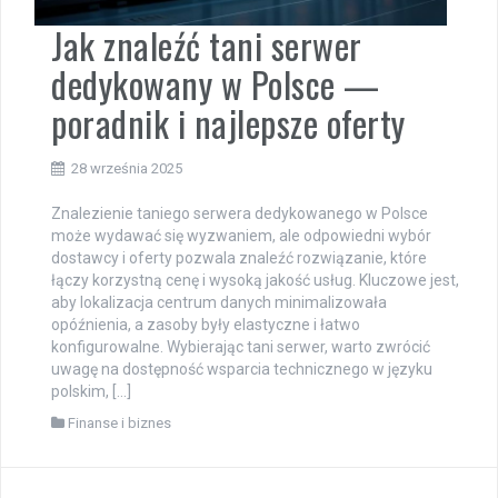
Jak znaleźć tani serwer
dedykowany w Polsce —
poradnik i najlepsze oferty
28 września 2025
Znalezienie taniego serwera dedykowanego w Polsce
może wydawać się wyzwaniem, ale odpowiedni wybór
dostawcy i oferty pozwala znaleźć rozwiązanie, które
łączy korzystną cenę i wysoką jakość usług. Kluczowe jest,
aby lokalizacja centrum danych minimalizowała
opóźnienia, a zasoby były elastyczne i łatwo
konfigurowalne. Wybierając tani serwer, warto zwrócić
uwagę na dostępność wsparcia technicznego w języku
polskim, […]
Finanse i biznes