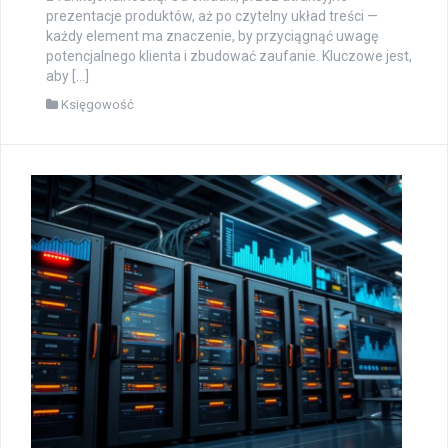
prezentacje produktów, aż po czytelny układ treści —
każdy element ma znaczenie, by przyciągnąć uwagę
potencjalnego klienta i zbudować zaufanie. Kluczowe jest,
aby […]
Księgowość