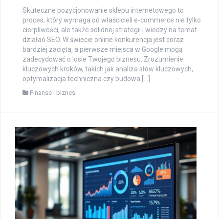
Skuteczne pozycjonowanie sklepu internetowego to
proces, który wymaga od właścicieli e-commerce nie tylko
cierpliwości, ale także solidnej strategii i wiedzy na temat
działań SEO. W świecie online konkurencja jest coraz
bardziej zacięta, a pierwsze miejsca w Google mogą
zadecydować o losie Twojego biznesu. Zrozumienie
kluczowych kroków, takich jak analiza słów kluczowych,
optymalizacja techniczna czy budowa […]
Finanse i biznes