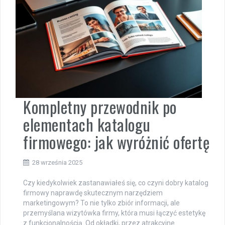
Kompletny przewodnik po
elementach katalogu
firmowego: jak wyróżnić ofertę
28 września 2025
Czy kiedykolwiek zastanawiałeś się, co czyni dobry katalog
firmowy naprawdę skutecznym narzędziem
marketingowym? To nie tylko zbiór informacji, ale
przemyślana wizytówka firmy, która musi łączyć estetykę
z funkcjonalnością. Od okładki, przez atrakcyjne