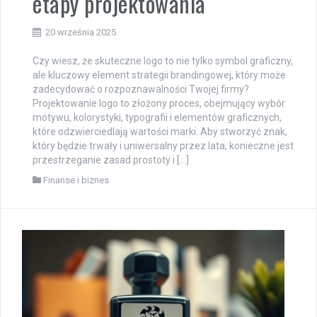
etapy projektowania
20 września 2025
Czy wiesz, że skuteczne logo to nie tylko symbol graficzny,
ale kluczowy element strategii brandingowej, który może
zadecydować o rozpoznawalności Twojej firmy?
Projektowanie logo to złożony proces, obejmujący wybór
motywu, kolorystyki, typografii i elementów graficznych,
które odzwierciedlają wartości marki. Aby stworzyć znak,
który będzie trwały i uniwersalny przez lata, konieczne jest
przestrzeganie zasad prostoty i […]
Finanse i biznes