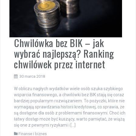
Chwilówka bez BIK – jak
wybrać najlepszą? Ranking
chwilówek przez internet
30 marca 2018
W obliczu nagłych wydatków wiele osób szuka szybkiego
wsparcia finansowego, a chwilówki bez BIK stają się coraz
bardziej popularnym rozwiązaniem. To pożyczki, które nie
wymagają sprawdzania historii kredytowej, co sprawia, że
są dostępne dla osób z problemami finansowymi. Choć ich
łatwy dostęp może być kuszący, warto pamiętać, że wiążą
się one z pewnymi ryzykami i […]
Finanse i biznes