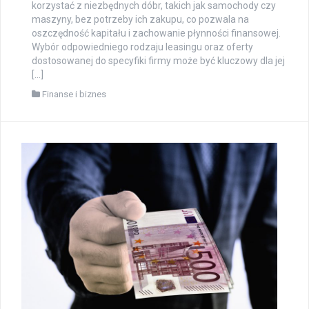
korzystać z niezbędnych dóbr, takich jak samochody czy
maszyny, bez potrzeby ich zakupu, co pozwala na
oszczędność kapitału i zachowanie płynności finansowej.
Wybór odpowiedniego rodzaju leasingu oraz oferty
dostosowanej do specyfiki firmy może być kluczowy dla jej
[…]
Finanse i biznes