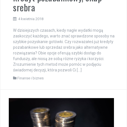
srebra
4 kwietnia 2018
W dzisiejszych czasach, kiedy nagłe wydatki mogą
zaskoczyć każdego, warto znać sprawdzone sposoby na
szybkie pozyskanie gotówki. Czy rozważałeś już kredyty
pozabankowe lub sprzedaż srebra jako alternatywne
rozwiązania? Obie opcje oferują szybki dostęp do
funduszy, ale niosą ze sobą różne ryzyka i korzyści.
Zrozumienie tych metod może pomóc w podjęciu
świadomej decyzji, która pozwoli Ci […]
Finanse i biznes