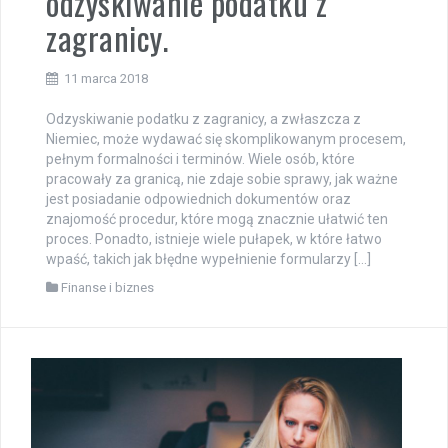
odzyskiwanie podatku z
zagranicy.
11 marca 2018
Odzyskiwanie podatku z zagranicy, a zwłaszcza z
Niemiec, może wydawać się skomplikowanym procesem,
pełnym formalności i terminów. Wiele osób, które
pracowały za granicą, nie zdaje sobie sprawy, jak ważne
jest posiadanie odpowiednich dokumentów oraz
znajomość procedur, które mogą znacznie ułatwić ten
proces. Ponadto, istnieje wiele pułapek, w które łatwo
wpaść, takich jak błędne wypełnienie formularzy […]
Finanse i biznes