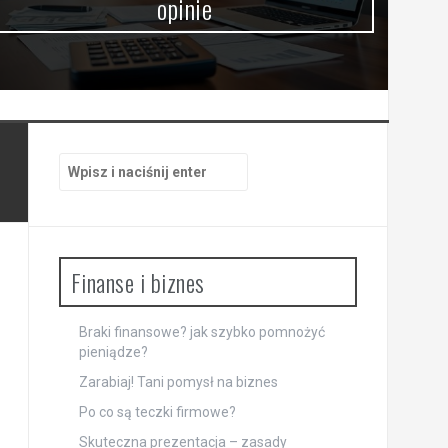
opinie
Szukaj:
Finanse i biznes
Braki finansowe? jak szybko pomnożyć
pieniądze?
Zarabiaj! Tani pomysł na biznes
Po co są teczki firmowe?
Skuteczna prezentacja – zasady