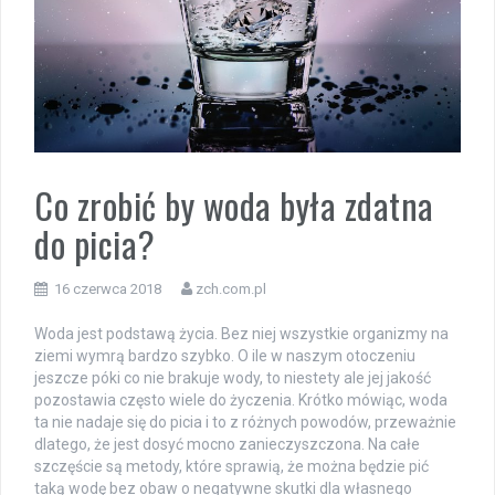
Co zrobić by woda była zdatna
do picia?
16 czerwca 2018
zch.com.pl
Woda jest podstawą życia. Bez niej wszystkie organizmy na
ziemi wymrą bardzo szybko. O ile w naszym otoczeniu
jeszcze póki co nie brakuje wody, to niestety ale jej jakość
pozostawia często wiele do życzenia. Krótko mówiąc, woda
ta nie nadaje się do picia i to z różnych powodów, przeważnie
dlatego, że jest dosyć mocno zanieczyszczona. Na całe
szczęście są metody, które sprawią, że można będzie pić
taką wodę bez obaw o negatywne skutki dla własnego