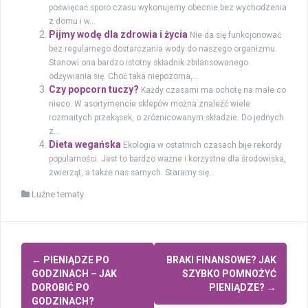
poświęcać sporo czasu wykonujemy obecnie bez wychodzenia
z domu i w...
Pijmy wodę dla zdrowia i życia
Nie da się funkcjonować
bez regularnego dostarczania wody do naszego organizmu.
Stanowi ona bardzo istotny składnik zbilansowanego
odżywiania się. Choć taka niepozorna,...
Czy popcorn tuczy?
Każdy czasami ma ochotę na małe co
nieco. W asortymencie sklepów można znaleźć wiele
rozmaitych przekąsek, o zróżnicowanym składzie. Do jednych
z...
Dieta wegańska
Ekologia w ostatnich czasach bije rekordy
popularności. Jest to bardzo ważne i korzystne dla środowiska,
zwierząt, a także nas samych. Staramy się...
Luźne tematy
Zobacz
←
PIENIĄDZE PO
BRAKI FINANSOWE? JAK
wpisy
GODZINACH – JAK
SZYBKO POMNOŻYĆ
DOROBIĆ PO
PIENIĄDZE?
→
GODZINACH?