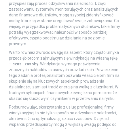
przyspieszają proces odzyskiwania należności. Dzięki
zastosowaniu systemów monitorujących oraz analizujących
dane finansowe dłużników, mogą szybciej zidentyfikować
osoby, które są w stanie uregulować swoje zobowiązania. Co
więcej, w przypadku problematycznych dłużników, takie firmy
potrafią wyegzekwować należności w sposób bardziej
efektywny, często podejmując działania na poziomie
prawnym.
Warto również zwrócić uwagę na aspekt, który często umyka
przedsiębiorcom zajmującym się windykacją na własną rękę
–
czas i zasoby
. Windykacja wymaga poświęcenia
znacznych nakładów czasowych oraz ludzkich. Powierzenie
tego zadania profesjonalistom pozwala właścicielom firm na
skupienie się na kluczowych aspektach prowadzenia
działalności, zamiast tracić energię na walkę z dłużnikami. W
trudnych sytuacjach finansowych zewnętrzna pomoc może
okazać się kluczowym czynnikiem w przetrwaniu na rynku.
Podsumowując, skorzystanie z usług profesjonalnej firmy
windykacyjnej to nie tylko sposób na odzyskanie należności,
ale również na optymalizację czasu i zasobów. Dzięki ich
wsparciu przedsiębiorcy mogą z większą uwagą podejść do