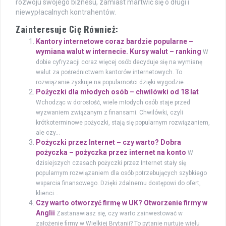
rozwoju swojego biznesu, zamiast martwić się o długi i
niewypłacalnych kontrahentów.
Zainteresuje Cię Również:
Kantory internetowe coraz bardzie popularne –
wymiana walut w internecie. Kursy walut – ranking
W
dobie cyfryzacji coraz więcej osób decyduje się na wymianę
walut za pośrednictwem kantorów internetowych. To
rozwiązanie zyskuje na popularności dzięki wygodzie...
Pożyczki dla młodych osób – chwilówki od 18 lat
Wchodząc w dorosłość, wiele młodych osób staje przed
wyzwaniem związanym z finansami. Chwilówki, czyli
krótkoterminowe pożyczki, stają się popularnym rozwiązaniem,
ale czy...
Pożyczki przez Internet – czy warto? Dobra
pożyczka – pożyczka przez internet na konto
W
dzisiejszych czasach pożyczki przez Internet stały się
popularnym rozwiązaniem dla osób potrzebujących szybkiego
wsparcia finansowego. Dzięki zdalnemu dostępowi do ofert,
klienci...
Czy warto otworzyć firmę w UK? Otworzenie firmy w
Anglii
Zastanawiasz się, czy warto zainwestować w
założenie firmy w Wielkiej Brytanii? To pytanie nurtuje wielu