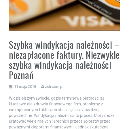
Szybka windykacja należności –
niezapłacone faktury. Niezwykle
szybka windykacja należności
Poznań
11 maja 2018
zch.com.pl
W dzisiejszym świecie, gdzie terminowe płatności są
kluczowe dla zdrowia finansowego firm, problemy z
niezapłaconymi fakturami stają się coraz bardziej
powszechne. Windykacja należności to proces, który może
uratować wiele małych i średnich przedsiębiorstw przed
poważnymi kłopotami finansowymi. Jednak skuteczne