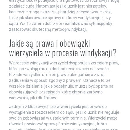
elastyczność w podejściu oraz gotowość do rozmowy mogą
zdziałać cuda. Natomiast jeśli dłużnik jest nierzetelny,
konieczne mogą okazać się bardziej zdecydowane kroki,
takie jak skierowanie sprawy do firmy windykacyjnej czy
sądu. Warto zatem dobrze przeanalizować sytuację, aby
zastosować skuteczną metodę windykacji.
Jakie są prawa i obowiązki
wierzyciela w procesie windykacji?
W procesie windykacji wierzyciel dysponuje szeregiem praw,
które pozwalają mu na dochodzenie swoich należności.
Przede wszystkim, ma on prawo ubiegać się o zwrot
zadłużenia w sposób zgodny z prawem. Oznacza to, że
wszelkie działania, jakie podejmuje, muszą być oparte na
obowiązujących przepisach, które chronią zarówno
wierzycieli, jak i dłużników.
Jednym z kluczowych praw wierzyciela jest prawo do
wystąpienia z roszczeniem do sądu, jeśli dłużnik nie reguluje
swoich zobowiązań w ustalonym terminie. Wierzyciel może
również powierzyć sprawę firmie windykacyjnej, która
posiada doświadczenie w negocjacjach z dłużnikami oraz w