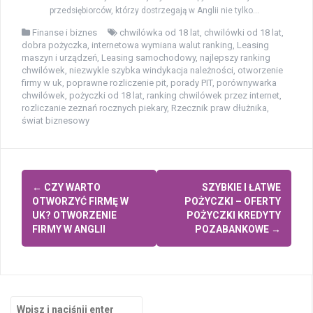
przedsiębiorców, którzy dostrzegają w Anglii nie tylko...
Finanse i biznes
chwilówka od 18 lat
,
chwilówki od 18 lat
,
dobra pożyczka
,
internetowa wymiana walut ranking
,
Leasing
maszyn i urządzeń
,
Leasing samochodowy
,
najlepszy ranking
chwilówek
,
niezwykle szybka windykacja należności
,
otworzenie
firmy w uk
,
poprawne rozliczenie pit
,
porady PIT
,
porównywarka
chwilówek
,
pożyczki od 18 lat
,
ranking chwilówek przez internet
,
rozliczanie zeznań rocznych piekary
,
Rzecznik praw dłużnika
,
świat biznesowy
Zobacz
←
CZY WARTO
SZYBKIE I ŁATWE
wpisy
OTWORZYĆ FIRMĘ W
POŻYCZKI – OFERTY
UK? OTWORZENIE
POŻYCZKI KREDYTY
FIRMY W ANGLII
POZABANKOWE
→
Szukaj: