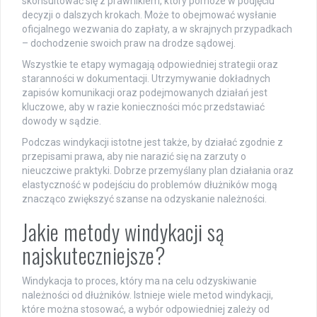
skonsultować się z prawnikiem, który pomoże w podjęciu
decyzji o dalszych krokach. Może to obejmować wysłanie
oficjalnego wezwania do zapłaty, a w skrajnych przypadkach
– dochodzenie swoich praw na drodze sądowej.
Wszystkie te etapy wymagają odpowiedniej strategii oraz
staranności w dokumentacji. Utrzymywanie dokładnych
zapisów komunikacji oraz podejmowanych działań jest
kluczowe, aby w razie konieczności móc przedstawiać
dowody w sądzie.
Podczas windykacji istotne jest także, by działać zgodnie z
przepisami prawa, aby nie narazić się na zarzuty o
nieuczciwe praktyki. Dobrze przemyślany plan działania oraz
elastyczność w podejściu do problemów dłużników mogą
znacząco zwiększyć szanse na odzyskanie należności.
Jakie metody windykacji są
najskuteczniejsze?
Windykacja to proces, który ma na celu odzyskiwanie
należności od dłużników. Istnieje wiele metod windykacji,
które można stosować, a wybór odpowiedniej zależy od