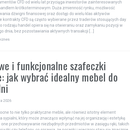
umentów CFD od wielu lat przyciąga inwestorów zainteresowanych
andlem krótkoterminowym. Duża zmienność rynku, możliwość
ania dźwigni finansowej oraz dostęp do wielu klas aktywów
że kontrakty CFD są często wybierane przez traderów stosujących day
go rodzaju handel opiera się na otwieraniu oraz zamykaniu pozycji w
go dnia, bez pozostawiania aktywnych transakcji […]
biznes
we i funkcjonalne szafeczki
: jak wybrać idealny mebel do
lni
ia 2026
ocne to nie tylko praktyczne meble, ale również istotny element
 sypialni, który może znacząco wpłynąć na jej organizację i estetykę.
 one przechowywanie niezbędnych przedmiotów w zasięgu ręki, takich
książki czy telefony, co sprawia, że poranki i wieczory stają się znacznie