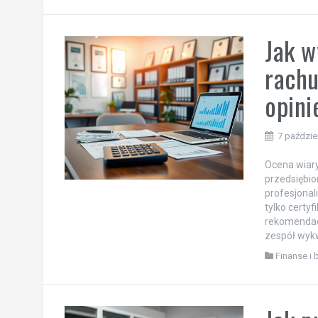
Jak w
rachu
opini
7 paździe
Ocena wiary
przedsiębio
profesjonal
tylko certy
rekomendacj
zespół wykw
Finanse i 