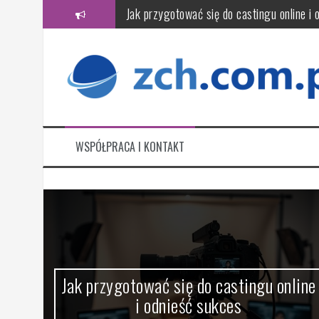
Przeskocz
Jak przygotować się do castingu online i 
do
treści
Czym jest audyt energetyczny i jak wpły
Jak wybrać wiarygodne biuro rachunkowe? 
Jak przygotować komputer do serwisu: kr
Jak wybrać firmę sprzątającą? Kluczowe k
WSPÓŁPRACA I KONTAKT
CFD a day trading – jak wygląda handel 
a
Jak przygotować się do castingu online
i odnieść sukces