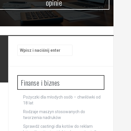
opinie
Szukaj:
Finanse i biznes
Pożyczki dla młodych osób – chwilówki od
18 lat
Rodzaje maszyn stosowanych do
tworzenia nadruków
Sprawdź castingi dla kotów do reklam