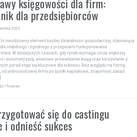
awy księgowości dla firm:
nik dla przedsiębiorców
ernika 2025
to nieodzowny element każdej działalności gospodarczej, stanowiący
la stabilnego i zgodnego z przepisami funkcjonowania
rstwa. W dzisiejszych czasach, gdy rynek wymaga coraz większej
ci i automatyzacji, właściwe prowadzenie ksiąg oraz korzystanie z
nych porad staje się kluczowe dla sukcesu. Bez względu na formę
i, od jednoosobowej firmy po spółki kapitałowe, znajomość zasad
]
ć i finanse
rzygotować się do castingu
e i odnieść sukces