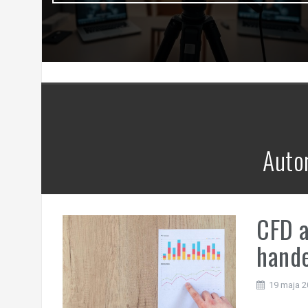
Auto
CFD a
hand
19 maja 