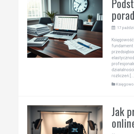
Podst
porad
17 paździ
Księgowość 
fundament d
przedsiębio
elastycznoś
profesjonal
działalnośc
rozliczeń […
Księgowoś
Jak p
onlin