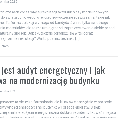
ernika 2025
ych czasach coraz więcej rekrutacji aktorskich czy modelingowych
ę do świata cyfrowego, oferując nowoczesne rozwiązania, takie jak
line. Ta forma selekcji wymaga od kandydatów nie tylko świetnego
ia materialów, ale także umiejętności zaprezentowania siebie przed
turalny sposób. Jak skutecznie odnaleźć się w tej coraz
zej formie rekrutacji? Warto poznać techniki, […]
biznes
jest audyt energetyczny i jak
wa na modernizację budynku
ernika 2025
etyczny to nie tylko formalność, ale kluczowe narzędzie w procesie
ktywności energetycznej budynków i przedsiębiorstw. Dzięki
nej analizie zużycia energii, można dokładnie zidentyfikować miejsca
ić stan techniczny instalacji oraz zaproponować konkretne rozwiązania