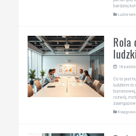
bardziej ko
Luźne tem
Rola 
ludzk
18 paździ
Co to jest 
ludzkimi to 
biznesowej,
rozwój, mot
zaangażowane
Księgowo