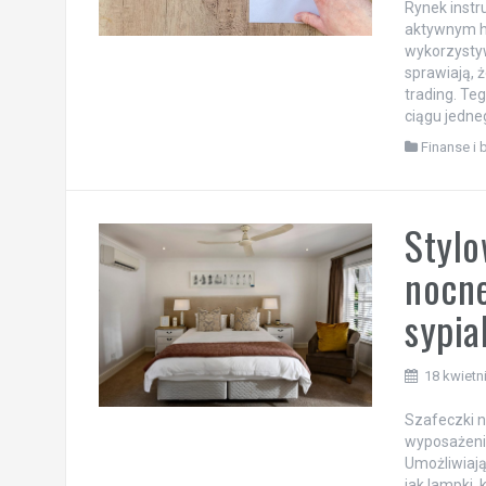
Rynek instr
aktywnym h
wykorzystyw
sprawiają, 
trading. Te
ciągu jedne
Finanse i 
Stylo
nocne
sypia
18 kwietn
Szafeczki n
wyposażenia
Umożliwiają
jak lampki, 