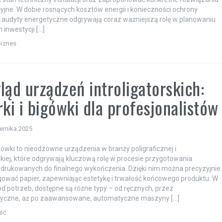
jne. W dobie rosnących kosztów energii i konieczności ochrony
 audyty energetyczne odgrywają coraz ważniejszą rolę w planowaniu
inwestycji […]
biznes
ląd urządzeń introligatorskich:
rki i bigówki dla profesjonalistów
ernika 2025
bigówki to nieodzowne urządzenia w branży poligraficznej i
rskiej, które odgrywają kluczową rolę w procesie przygotowania
drukowanych do finalnego wykończenia. Dzięki nim można precyzyjnie
igować papier, zapewniając estetykę i trwałość końcowego produktu. W
od potrzeb, dostępne są różne typy – od ręcznych, przez
yczne, aż po zaawansowane, automatyczne maszyny […]
ść