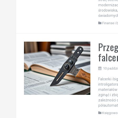
modernizacy
środowiska,
świadomych 
Finanse i 
Przeg
falce
10 paździ
Falcerki i 
introligato
materiałów 
zginąć i zb
zależności 
półautomat
Księgowo