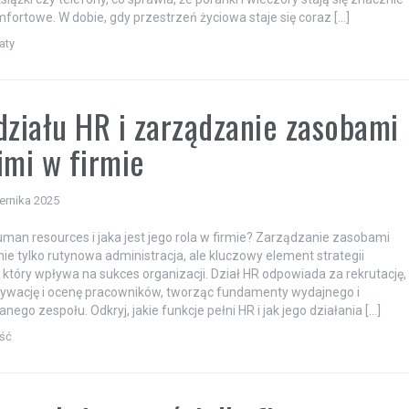
mfortowe. W dobie, gdy przestrzeń życiowa staje się coraz […]
aty
działu HR i zarządzanie zasobami
imi w firmie
ernika 2025
human resources i jaka jest jego rola w firmie? Zarządzanie zasobami
nie tylko rutynowa administracja, ale kluczowy element strategii
 który wpływa na sukces organizacji. Dział HR odpowiada za rekrutację,
ywację i ocenę pracowników, tworząc fundamenty wydajnego i
go zespołu. Odkryj, jakie funkcje pełni HR i jak jego działania […]
ść