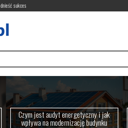
odnieść sukces
wa na modernizację budynku
Kluczowe kryteria i opinie
ok po kroku i wskazówki
ryteria i czynniki decyzyjne
krótkoterminowy?
Czym jest audyt energetyczny i jak
wpływa na modernizację budynku