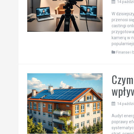
14 paździ
W dzisiejsz
przenosi si
castingi on
przygotowan
kamerą w na
popularniejs
Finanse i 
Czym 
wpły
14 paździ
Audyt energ
poprawy efe
systematycz
strat, ocen