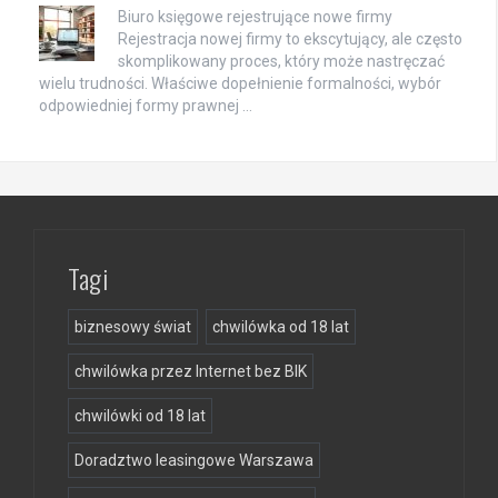
Biuro księgowe rejestrujące nowe firmy
Rejestracja nowej firmy to ekscytujący, ale często
skomplikowany proces, który może nastręczać
wielu trudności. Właściwe dopełnienie formalności, wybór
odpowiedniej formy prawnej …
Tagi
biznesowy świat
chwilówka od 18 lat
chwilówka przez Internet bez BIK
chwilówki od 18 lat
Doradztwo leasingowe Warszawa