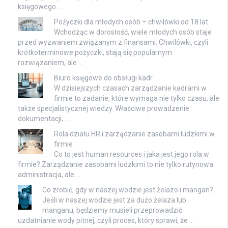
księgowego …
Pożyczki dla młodych osób – chwilówki od 18 lat
Wchodząc w dorosłość, wiele młodych osób staje
przed wyzwaniem związanym z finansami. Chwilówki, czyli
krótkoterminowe pożyczki, stają się popularnym
rozwiązaniem, ale …
Biuro księgowe do obsługi kadr
W dzisiejszych czasach zarządzanie kadrami w
firmie to zadanie, które wymaga nie tylko czasu, ale
także specjalistycznej wiedzy. Właściwe prowadzenie
dokumentacji, …
Rola działu HR i zarządzanie zasobami ludzkimi w
firmie
Co to jest human resources i jaka jest jego rola w
firmie? Zarządzanie zasobami ludzkimi to nie tylko rutynowa
administracja, ale …
Co zrobić, gdy w naszej wodzie jest żelazo i mangan?
Jeśli w naszej wodzie jest za dużo żelaza lub
manganu, będziemy musieli przeprowadzić
uzdatnianie wody pitnej, czyli proces, który sprawi, że …