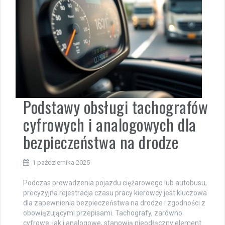
Podstawy obsługi tachografów
cyfrowych i analogowych dla
bezpieczeństwa na drodze
1 października 2025
Podczas prowadzenia pojazdu ciężarowego lub autobusu,
precyzyjna rejestracja czasu pracy kierowcy jest kluczowa
dla zapewnienia bezpieczeństwa na drodze i zgodności z
obowiązującymi przepisami. Tachografy, zarówno
cyfrowe, jak i analogowe, stanowią nieodłączny element