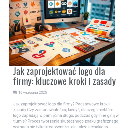
Jak zaprojektować logo dla
firmy: kluczowe kroki i zasady
16 września 2025
Jak zaprojektować logo dla firmy? Podstawowe kroki i
zasady Czy zastanawiałeś się kiedyś, dlaczego niektóre
logo zapadają w pamięć na długo, podczas gdy inne giną w
tłumie? Proces tworzenia skutecznego znaku graficznego
wymaga nie tylko kreatywności, ale także głębokiego