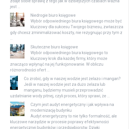
zdaje sobie sprawę z tego jak w dzisiejszych czasach ważna
jest …
Niedrogie biuro księgowe
Wybór odpowiedniego biura księgowego może być
kluczowy dla sukcesu Twojego biznesu, zwłaszcza
gdy chcesz zminimalizować koszty, nie rezygnując przy tym z
…
Skuteczne biuro księgowe
Wybór odpowiedniego biura księgowego to
kluczowy krok dla każdej firmy, który może
znacząco wpłynąć na jej funkcjonowanie. W obliczu
różnorodności ofert …
Co zrobić, gdy w naszej wodzie jest żelazo i mangan?
Jeśli w naszej wodzie jest za dużo żelaza lub
manganu, będziemy musieli przeprowadzić
uzdatnianie wody pitnej, czyli proces, który sprawi, że …
Czym jest audyt energetyczny i jak wpływa na
modernizację budynku
Audyt energetyczny to nie tylko formalność, ale
kluczowe narzędzie w procesie poprawy efektywności
energetycznej budynków i przedsiębiorstw. Dzięki