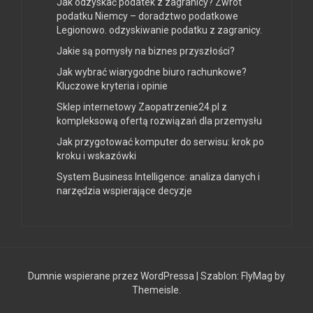
Jak odzyskać podatek z zagranicy? Zwrot
podatku Niemcy – doradztwo podatkowe
Legionowo. odzyskiwanie podatku z zagranicy.
Jakie są pomysły na biznes przyszłości?
Jak wybrać wiarygodne biuro rachunkowe?
Kluczowe kryteria i opinie
Sklep internetowy Zaopatrzenie24.pl z
kompleksową ofertą rozwiązań dla przemysłu
Jak przygotować komputer do serwisu: krok po
kroku i wskazówki
System Business Intelligence: analiza danych i
narzędzia wspierające decyzje
Dumnie wspierane przez WordPressa
|
Szablon:
FlyMag
by
Themeisle.