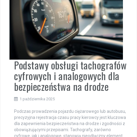
Podstawy obsługi tachografów
cyfrowych i analogowych dla
bezpieczeństwa na drodze
1 października 2025
Podczas prowadzenia pojazdu ciężarowego lub autobusu,
precyzyjna rejestracja czasu pracy kierowcy jest kluczowa
dla zapewnienia bezpieczeństwa na drodze i zgodności z
obowiązującymi przepisami. Tachografy, zarówno
cyfrowe, jak i analogowe, stanowią nieodłączny element