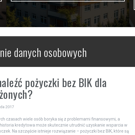
anie danych osobowych
naleźć pożyczki bez BIK dla
użonych?
ada 2017
ych czasach wiele osób boryka się z problemami finansowymi, a
istoria kredytowa może skutecznie utrudnić uzyskanie wsparcia w
yczek. Na szczęście istnieje rozwiązanie – pożyczki bez BIK, które są