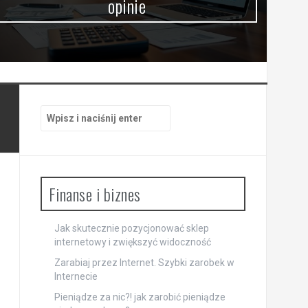
opinie
Szukaj:
Finanse i biznes
Jak skutecznie pozycjonować sklep
internetowy i zwiększyć widoczność
Zarabiaj przez Internet. Szybki zarobek w
Internecie
Pieniądze za nic?! jak zarobić pieniądze