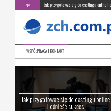
Przeskocz
Jak przygotować się do castingu online i 
do
treści
Czym jest audyt energetyczny i jak wpły
Jak wybrać wiarygodne biuro rachunkowe? 
Jak przygotować komputer do serwisu: kr
Jak wybrać firmę sprzątającą? Kluczowe k
WSPÓŁPRACA I KONTAKT
CFD a day trading – jak wygląda handel 
a
Jak przygotować się do castingu online
i odnieść sukces