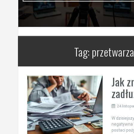
Tag:
przetwarz
Jak z
zadł
24 listop
W dzisiejsz
negatywna h
postaci poż