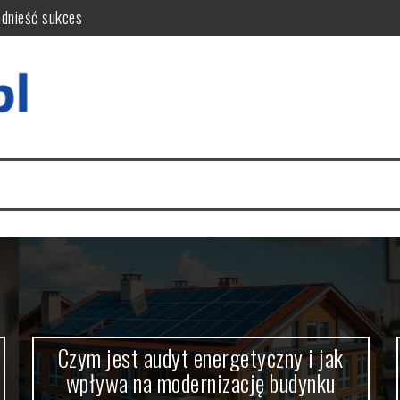
odnieść sukces
wa na modernizację budynku
Kluczowe kryteria i opinie
ok po kroku i wskazówki
ryteria i czynniki decyzyjne
krótkoterminowy?
Czym jest audyt energetyczny i jak
wpływa na modernizację budynku