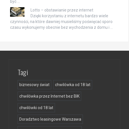
być …
Lotto – obstawianie przez internet
Dzięki korzystaniu z internetu bardzo wiele
czynności, na które dawniej musieliśmy poświęcać sporo
czasu wykonujemy obecnie bez wychodzenia z domu i …
Tagi
biznesowy świat
chwilówka od 18 lat
chwilówka przez Internet bez BIK
chwilówki od 18 lat
Doradztwo leasingowe Warszawa